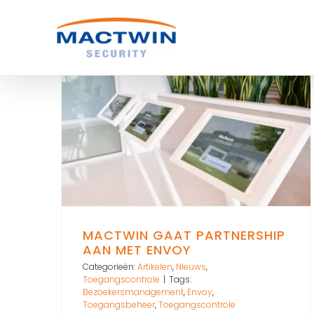
Ga
naar
inhoud
MACTWIN GAAT PARTNERSHIP
AAN MET ENVOY
Categorieën:
Artikelen
,
Nieuws
,
Toegangscontrole
|
Tags:
Bezoekersmanagement
,
Envoy
,
Toegangsbeheer
,
Toegangscontrole