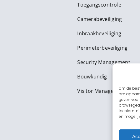
Toegangscontrole
Camerabeveiliging
Inbraakbeveiliging
Perimeterbeveiliging
Security Management
Bouwkundig
Om de best
Visitor Management
om apparaa
geven voor
browsegedr
toestemmin
en mogelij
Acc