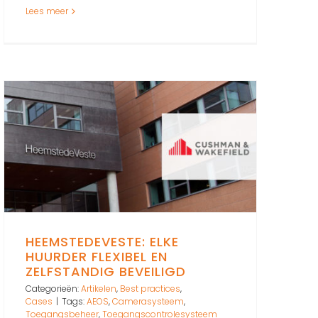
Lees meer
HEEMSTEDEVESTE: ELKE
HUURDER FLEXIBEL EN
ZELFSTANDIG BEVEILIGD
Categorieën:
Artikelen
,
Best practices
,
Cases
|
Tags:
AEOS
,
Camerasysteem
,
Toegangsbeheer
,
Toegangscontrolesysteem