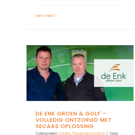
Lees meer
DE ENK GROEN & GOLF –
VOLLEDIG ONTZORGD MET
SECAAS OPLOSSING
Categorieën:
Cases
,
Toegangscontrole
|
Tags: