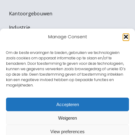
Kantoorgebouwen
Industrie
Manage Consent
Vitale Infrastructuur
Om de beste ervaringen te bieden, gebruiken we technologieën
Banken & Waardetransport
zoals cookies om apparaat informatie op te slaan en/of te
benaderen. Door toestemming te geven voor deze technologieën,
Onderwijs
kunnen we gegevens verwerken zoals browsegedrag of unieke ID’s
op deze site. Geen toestemming geven of toestemming intrekken
kan een negatieve invloed hebben op bepaalde functies en
Zorginstellingen
mogelijkheden.
Amusement
Accepteren
Overheid
Weigeren
View preferences