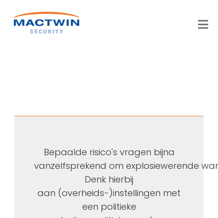
Ga
naar
Tog
inhoud
Nav
OPLOSSINGEN
DIENSTEN
BRANCHES
OVER ONS
Bepaalde risico's vragen
bijna
vanzelfsprekend
om
explosie
werende
wa
Denk hierbij
CONTACT
aan
(overheids-)instellingen met
een politieke