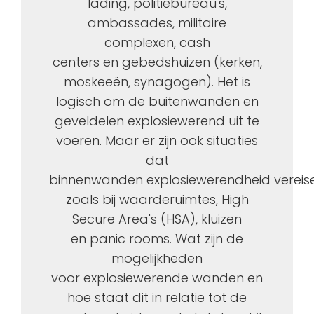
lading,
politiebureau's
,
ambassades, militaire
complexen,
cash
centers
en
gebedshuizen (kerken,
moskeeën, synagogen)
. Het is
logisch om de buitenwanden en
geveldelen
explosie
werend
uit te
voeren. Maar er zijn ook situaties
dat
binnenwanden
explosiewerendheid
vereis
zoals bij
waarderuimtes
,
High
Secure Area's (HSA),
kluizen
en
panic
rooms. Wat zijn de
mogelijkheden
voor
explosie
werende
wanden en
hoe staat dit in relatie tot de