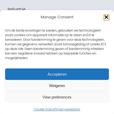
Industrie
Manage Consent
Vitale Infrastructuur
Om de beste ervaringen te bieden, gebruiken we technologieën
Banken & Waardetransport
zoals cookies om apparaat informatie op te slaan en/of te
benaderen. Door toestemming te geven voor deze technologieën,
Onderwijs
kunnen we gegevens verwerken zoals browsegedrag of unieke ID’s
op deze site. Geen toestemming geven of toestemming intrekken
kan een negatieve invloed hebben op bepaalde functies en
Zorginstellingen
mogelijkheden.
Amusement
Accepteren
Overheid
Weigeren
View preferences
Cookie Policy
Privacyverklaring
VOORWAARDEN
|
PRIVACY
|
DISCLAIMER
|
SUPPORT