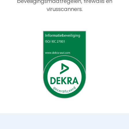
beveiligingsmaatregelen, firewalls en
virusscanners.