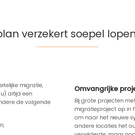
plan verzekert soepel lope
elijke migratie,
Omvangrijke proje
) altijd een
Bij grote projecten me
andere de volgende
migratieproject op in f
om naar het nieuwe sy
n;
andere locaties het o
verwijderde, maar n