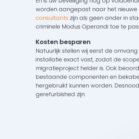
En is uw beveiliging nog op voldoen
worden aangepast naar het nieuwe ri
consultants
zijn als geen ander in st
criminele Modus Operandi toe te pass
Kosten besparen
Natuurlijk stellen wij eerst de omva
installatie exact vast, zodat de scop
migratieproject helder is. Ook beoor
bestaande componenten en bekabel
hergebruikt kunnen worden. Desnoo
gerefurbished zijn.