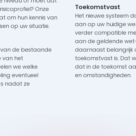
de niveau of moet dat
Toekomstvast
sicoprofiel? Onze
Het nieuwe systeem dat
aat om hun kennis van
aan op uw huidige wen
en op uw situatie.
verder compatible met
aan de geldende wet- 
ng van de bestaande
daarnaast belangrijk
e van het
toekomstvast is. Dat w
delen we welke
dat in de toekomst aa
ing eventueel
en omstandigheden.
ds nadat ze