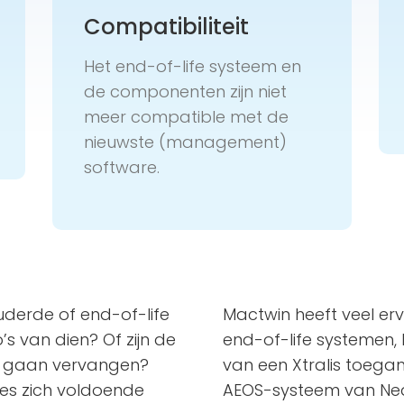
Compatibiliteit
Het end-of-life systeem en
de componenten zijn niet
meer compatible met de
nieuwste (management)
software.
derde of end-of-life
Mactwin heeft veel er
o’s van dien? Of zijn de
end-of-life systemen,
 te gaan vervangen?
van een Xtralis toeg
ies zich voldoende
AEOS-systeem van Ned