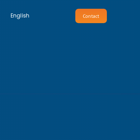
English
Contact
STRATEGIE
Security Consultancy
Security Polygon
Security Audits
AVG Quick Scan