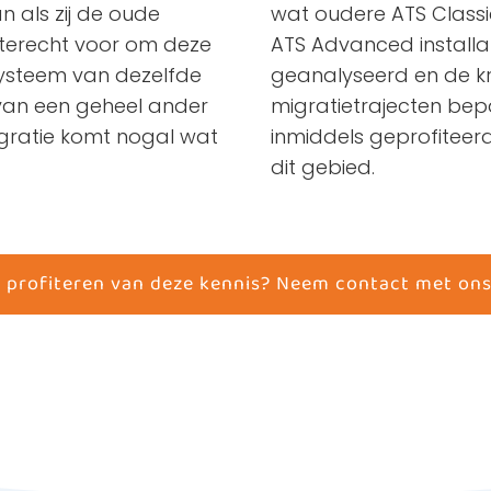
n als zij de oude
wat oudere ATS Classi
er terecht voor om deze
ATS Advanced installa
systeem van dezelfde
geanalyseerd en de kri
 van een geheel ander
migratietrajecten bep
igratie komt nogal wat
inmiddels geprofiteer
dit gebied.
 profiteren van deze kennis? Neem contact met ons