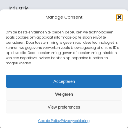
Industrie
Manage Consent
Vitale Infrastructuur
Om de beste ervaringen te bieden, gebruiken we technologieën
Banken & Waardetransport
zoals cookies om apparaat informatie op te slaan en/of te
benaderen. Door toestemming te geven voor deze technologieën,
Onderwijs
kunnen we gegevens verwerken zoals browsegedrag of unieke ID’s
op deze site. Geen toestemming geven of toestemming intrekken
kan een negatieve invloed hebben op bepaalde functies en
Zorginstellingen
mogelijkheden.
Amusement
Accepteren
Overheid
Weigeren
View preferences
Cookie Policy
Privacyverklaring
VOORWAARDEN
|
PRIVACY
|
DISCLAIMER
|
SUPPORT