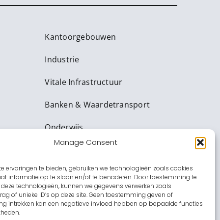
Kantoorgebouwen
Industrie
Vitale Infrastructuur
Banken & Waardetransport
Onderwijs
Manage Consent
Zorginstellingen
e ervaringen te bieden, gebruiken we technologieën zoals cookies
Amusement
t informatie op te slaan en/of te benaderen. Door toestemming te
 deze technologieën, kunnen we gegevens verwerken zoals
Overheid
ag of unieke ID’s op deze site. Geen toestemming geven of
g intrekken kan een negatieve invloed hebben op bepaalde functies
kheden.