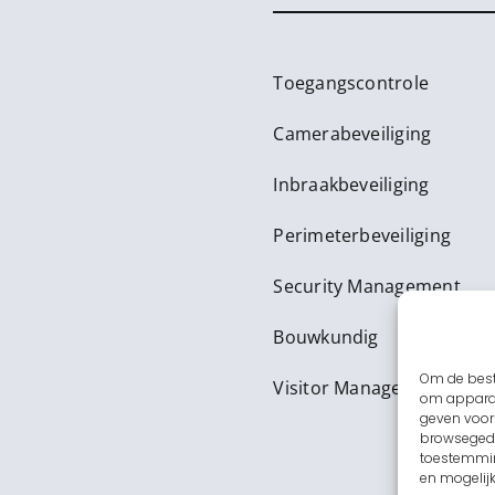
Toegangscontrole
Camerabeveiliging
Inbraakbeveiliging
Perimeterbeveiliging
Security Management
Bouwkundig
Om de best
Visitor Management
om apparaa
geven voor
browsegedr
toestemmin
en mogelij