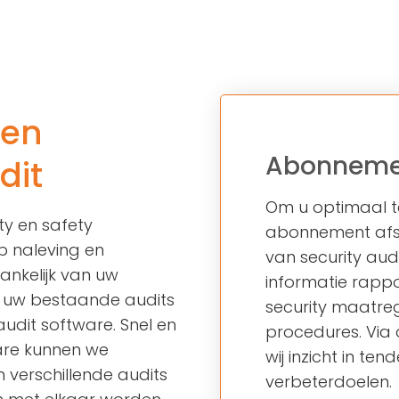
utions
Branches
Over Ons
Y
BRANCHES
MACTWIN INSIDE
OPERATIONS
len
iliging
Kantoorgebouwen
Nieuws & Kennis
Managed Operations
Abonneme
dit
ng
Industrie
Werken bij Mactwin
Service Level Management
Om u optimaal t
ectie
Vitale Infrastructuur
Beveiligen vanuit Visie
Security Coördinatie
ty en safety
abonnement afslu
 naleving en
beheer
Banken & Waardetransport
Onze Partners
Systeemmigratie
van security aud
hankelijk van uw
informatie rappo
Onderwijs
Certificeringen
n uw bestaande audits
security maatre
Zorginstellingen
Bedrijfsprofiel
udit software. Snel en
procedures. Vi
are kunnen we
Amusement
Gedragscode MVO
wij inzicht in t
verschillende audits
verbeterdoelen.
Overheid