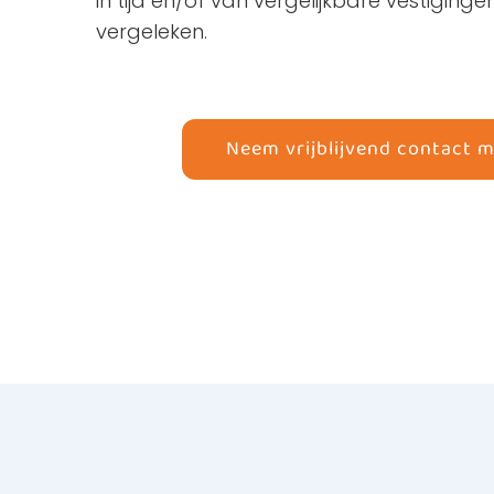
in tijd en/of van vergelijkbare vestigin
vergeleken.
Neem vrijblijvend contact 