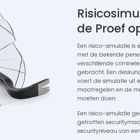
Risicosimul
de Proef 
Een risico-simulatie is
met de bekende penetr
verschillende criminel
gebracht. Een deskun
voert de simulatie uit
maatregelen en de me
moeten doen.
Een risico-simulatie g
getroffen securitymaat
securityniveau van ee