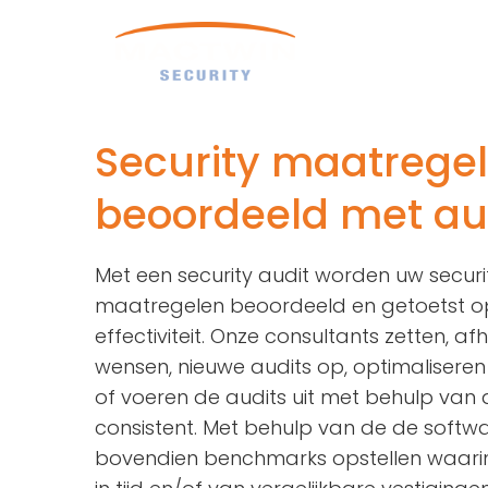
Ga
naar
Sol
inhoud
SECURITY
SAFET
Security maatrege
Toegangscontrole
Brandbeve
beoordeeld met au
Camerabeveiliging
Ontruimi
Inbraakbeveiliging
Broeidet
Met een security audit worden uw securi
maatregelen beoordeeld en getoetst op
Perimeterbeveiliging
Incident
effectiviteit. Onze consultants zetten, af
Security Management
wensen, nieuwe audits op, optimalisere
Bouwkundig
of voeren de audits uit met behulp van a
consistent. Met behulp van de de softw
Visitor Management
bovendien benchmarks opstellen waarin 