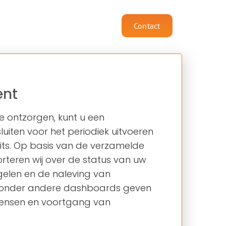
English
Contact
STRATEGIE
Security Consultancy
nt
Security Polygon
e ontzorgen, kunt u een
Security Audits
iten voor het periodiek uitvoeren
AVG Quick Scan
its. Op basis van de verzamelde
rteren wij over de status van uw
gelen en de naleving van
a onder andere dashboards geven
endensen en voortgang van