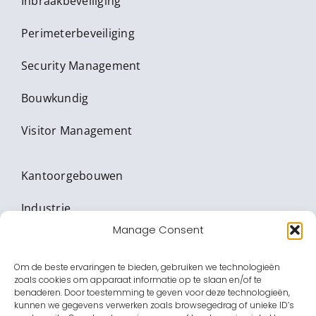
Inbraakbeveiliging
Perimeterbeveiliging
Security Management
Bouwkundig
Visitor Management
Kantoorgebouwen
Industrie
Manage Consent
Vitale Infrastructuur
Om de beste ervaringen te bieden, gebruiken we technologieën
Banken & Waardetransport
zoals cookies om apparaat informatie op te slaan en/of te
benaderen. Door toestemming te geven voor deze technologieën,
Onderwijs
kunnen we gegevens verwerken zoals browsegedrag of unieke ID’s